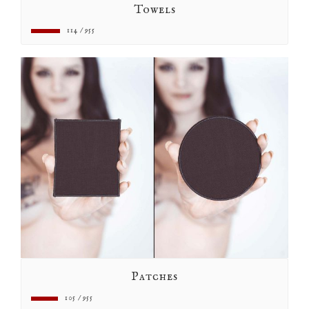
Towels
114 / 955
Patches
105 / 955