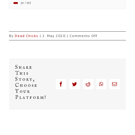
39 / 955
on
By
Dead Chicks
|
2. May 2020
|
Comments Off
Kleidungsstücke
Share
This
Story,
facebook
twitter
reddit
whatsapp
Email
Choose
Your
Platform!