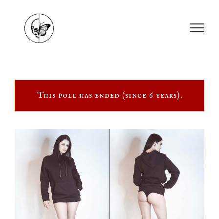
Skip
to
content
This poll has ended (since 6 years).