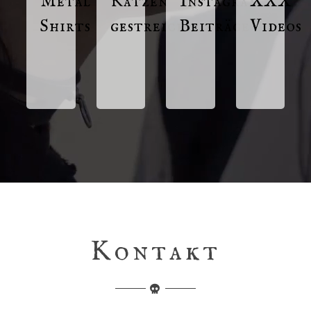
Metal
Katzen
Instagram
XXX
Shirts
gestreichelt
Beiträge
Videos
Kontakt