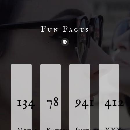
Fun Facts
134
78
941
412