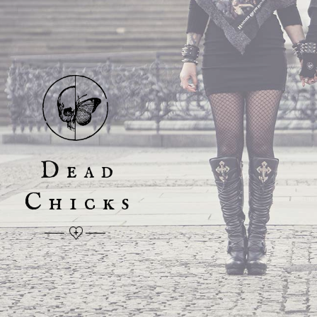
D
e
a
d
C
h
i
c
k
s