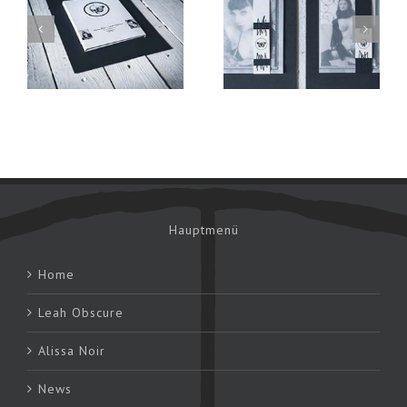
Photokarten
e
Stempel
Set
Hauptmenü
Home
Leah Obscure
Alissa Noir
News