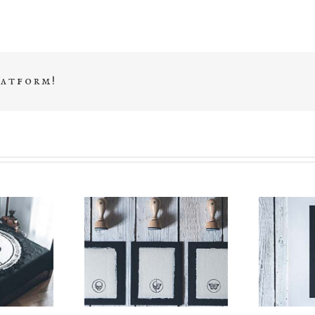
latform!
tempel
Sticker