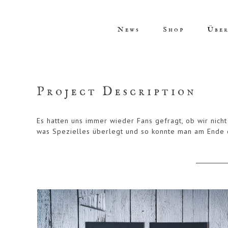
Skip
to
content
News
Shop
Über
Project Description
Es hatten uns immer wieder Fans gefragt, ob wir nic
was Spezielles überlegt und so konnte man am Ende d