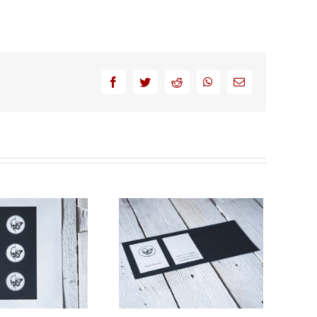
facebook
twitter
reddit
whatsapp
Email
Visitenkarte