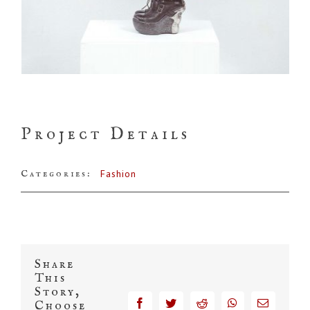
Project Details
Categories:
Fashion
Share
This
Story,
facebook
twitter
reddit
whatsapp
Email
Choose