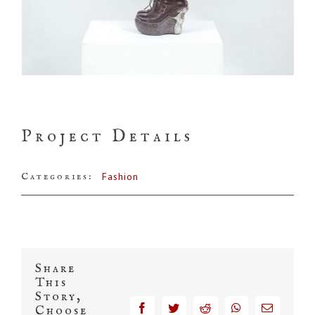
Project Details
Categories:
Fashion
Share
This
Story,
facebook
twitter
reddit
whatsapp
Email
Choose