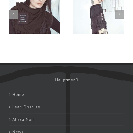
Patchwork
l
Sweatshirt
Rock
Hauptmenü
Home
Leah Obscure
Alissa Noir
News