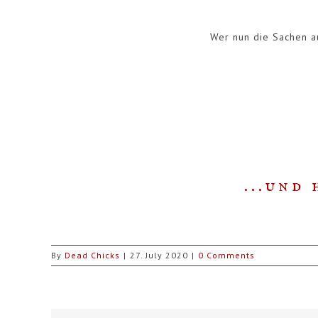
Wer nun die Sachen a
...und
By
Dead Chicks
|
27. July 2020
|
0 Comments