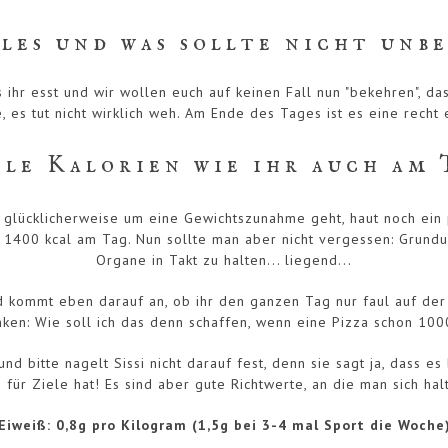
les und was sollte nicht unb
ihr esst und wir wollen euch auf keinen Fall nun "bekehren", da
e, es tut nicht wirklich weh. Am Ende des Tages ist es eine recht
ele Kalorien wie ihr auch am
s glücklicherweise um eine Gewichtszunahme geht, haut noch ein
nd 1400 kcal am Tag. Nun sollte man aber nicht vergessen: Grundu
Organe in Takt zu halten... liegend...
nd kommt eben darauf an, ob ihr den ganzen Tag nur faul auf der
nken: Wie soll ich das denn schaffen, wenn eine Pizza schon 100
d bitte nagelt Sissi nicht darauf fest, denn sie sagt ja, dass e
ür Ziele hat! Es sind aber gute Richtwerte, an die man sich hal
Eiweiß: 0,8g pro Kilogram (1,5g bei 3-4 mal Sport die Woche