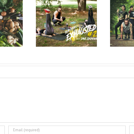
usted #2:
Exhausted #1:
Der
Metal Heads,
ningsplan
es geht los!
C
insteiger