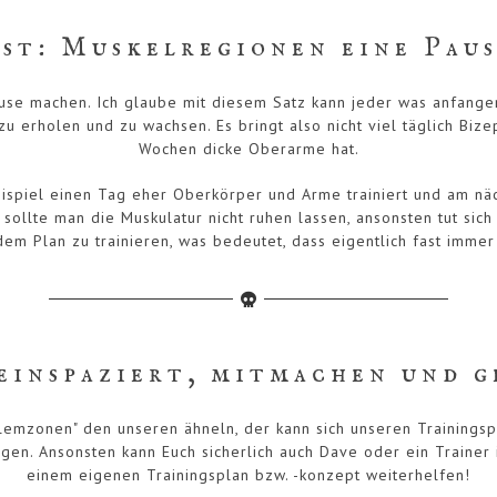
st: Muskelregionen eine Pau
use machen. Ich glaube mit diesem Satz kann jeder was anfangen,
 erholen und zu wachsen. Es bringt also nicht viel täglich Biz
Wochen dicke Oberarme hat.
eispiel einen Tag eher Oberkörper und Arme trainiert und am n
 sollte man die Muskulatur nicht ruhen lassen, ansonsten tut sic
em Plan zu trainieren, was bedeutet, dass eigentlich fast immer 
einspaziert, mitmachen und ge
lemzonen" den unseren ähneln, der kann sich unseren Training
ungen. Ansonsten kann Euch sicherlich auch Dave oder ein Trainer
einem eigenen Trainingsplan bzw. -konzept weiterhelfen!