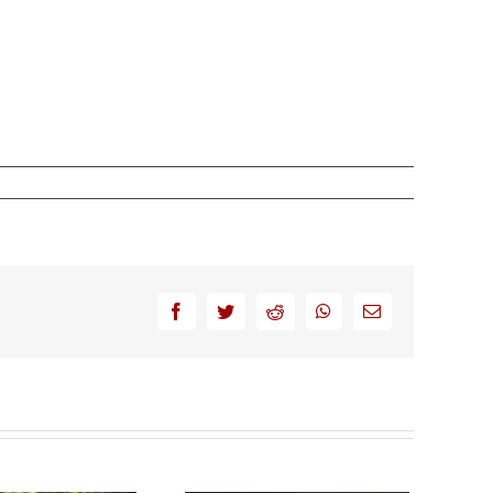
facebook
twitter
reddit
whatsapp
Email