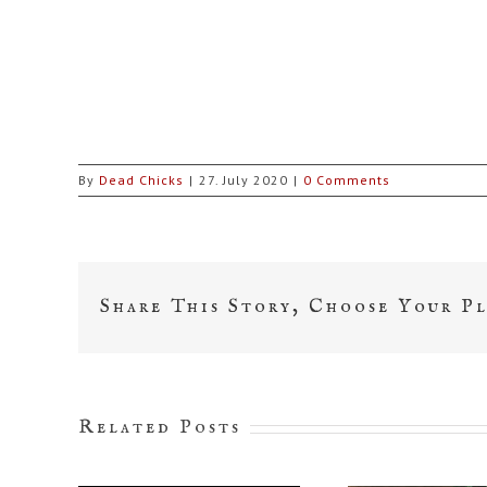
By
Dead Chicks
|
27. July 2020
|
0 Comments
Share This Story, Choose Your P
Related Posts