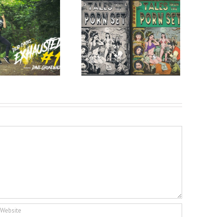
Entstehung
unseres 1.
omic Motives